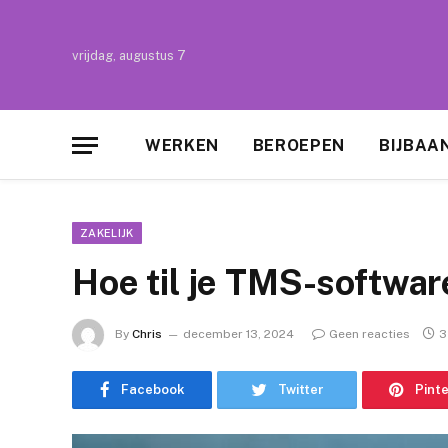
vrijdag, augustus 7
WERKEN
BEROEPEN
BIJBAA
ZAKELIJK
Hoe til je TMS-softwar
By
Chris
december 13, 2024
Geen reacties
3
Facebook
Twitter
Pint