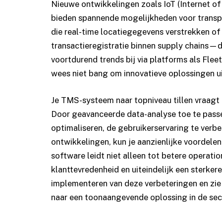
Nieuwe ontwikkelingen zoals IoT (Internet of T
bieden spannende mogelijkheden voor transpo
die real-time locatiegegevens verstrekken of
transactieregistratie binnen supply chains—d
voortdurend trends bij via platforms als
Flee
wees niet bang om innovatieve oplossingen ui
Je TMS-systeem naar topniveau tillen vraagt 
Door geavanceerde data-analyse toe te passe
optimaliseren, de gebruikerservaring te verbe
ontwikkelingen, kun je aanzienlijke voordel
software leidt niet alleen tot betere operati
klanttevredenheid en uiteindelijk een sterke
implementeren van deze verbeteringen en zi
naar een toonaangevende oplossing in de sec