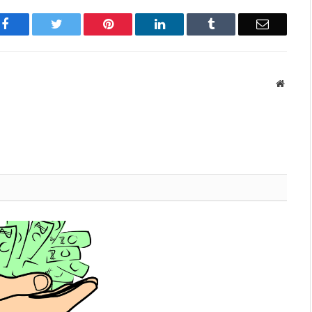
Facebook
Twitter
Pinterest
LinkedIn
Tumblr
Email
Websit